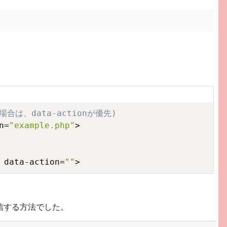
場合は、data-actionが優先)
n=
"example.php"
>

 data-action=
""
>
送信する方法でした。