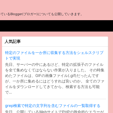
るBlogger(ブロガー)についても公開していきます。
人気記事
特定のファイルを一か所に収集する方法をシェルスクリプ
トで実現
先日、サーバーの中にあるけど、特定の拡張子のファイル
を全て集めなくてはならない作業が入りました。 その時集
めたファイルは、GIFの画像ファイル(.gif)だったんです
が、一か所に集めるにはどうすれば良いのか。 全てのファ
イルをダウンロードしてきてから、検索する方法も可能
で...
grep検索で特定の文字列を含むファイルの一覧取得する
先日、公開しているWebサイトでPHPの致命的なエラーが