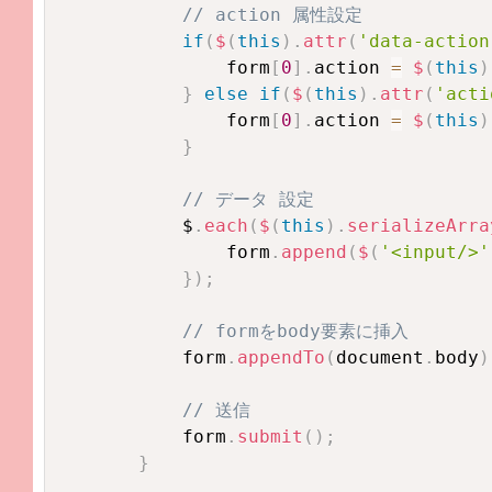
// action 属性設定
if
(
$
(
this
)
.
attr
(
'data-action
                form
[
0
]
.
action 
=
$
(
this
)
}
else
if
(
$
(
this
)
.
attr
(
'acti
                form
[
0
]
.
action 
=
$
(
this
)
}
// データ 設定
            $
.
each
(
$
(
this
)
.
serializeArra
                form
.
append
(
$
(
'<input/>'
}
)
;
// formをbody要素に挿入
            form
.
appendTo
(
document
.
body
)
// 送信
            form
.
submit
(
)
;
}