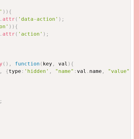
'
)
)
{
.
attr
(
'data-action'
)
;
on'
)
)
{
.
attr
(
'action'
)
;
y
(
)
,
function
(
key
,
 val
)
{
,
{
type
:
'hidden'
,
"name"
:
val
.
name
,
"value"
:
va
;