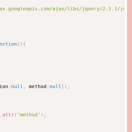
ax.googleapis.com/ajax/libs/jquery/2.1.1/jque
nction
(
)
{
ion
:
null
,
 method
:
null
}
)
;
.
attr
(
'method'
)
;