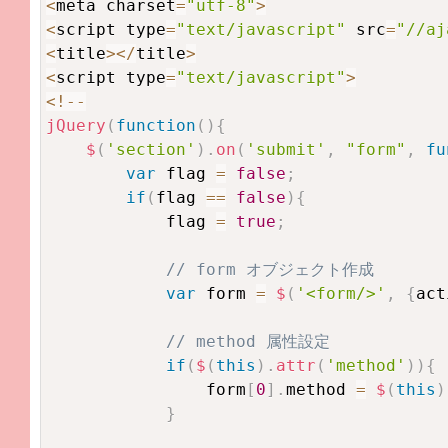
<
meta charset
=
"utf-8"
>
<
script type
=
"text/javascript"
 src
=
"//aj
<
title
>
<
/
title
>
<
script type
=
"text/javascript"
>
<
!
--
jQuery
(
function
(
)
{
$
(
'section'
)
.
on
(
'submit'
,
"form"
,
fu
var
 flag 
=
false
;
if
(
flag 
==
false
)
{
            flag 
=
true
;
// form オブジェクト作成
var
 form 
=
$
(
'<form/>'
,
{
act
// method 属性設定
if
(
$
(
this
)
.
attr
(
'method'
)
)
{
                form
[
0
]
.
method 
=
$
(
this
)
}