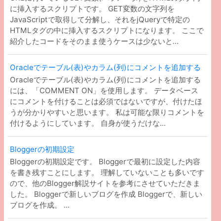
に挿入するスクリプトです。 GET変数の文字列を
JavaScriptで取得して分解し、それをjQueryで特定の
HTMLタグの中に挿入するスクリプトになります。 ここで
紹介したコードをそのまま使うケースは少ないと...
Oracleでテーブル(表)やカラム(列)にコメントを追加する
Oracleでテーブル(表)やカラム(列)にコメントを追加する
には、「COMMENT ON」を使用します。 データベース
にコメントを付けることは必須ではないですが、付けたほ
うが分かりやすいと思います。 私は可能な限りコメントを
l
.
value
}
)
)
;
付けるようにしています。 自身が使うだけな...
Bloggerの初期設定
Bloggerの初期設定です。 Bloggerで最初に設定した内容
を書き残すことにします。 理解していないことも多いです
ので、他のBlogger解説サイトを参考にさせていただきま
した。 Bloggerで新しいブログを作成 Bloggerで、新しい
ブログを作成。 ...