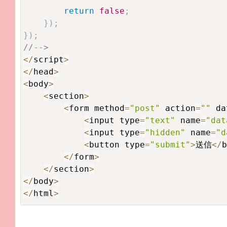
return
false
;
}
)
;
}
)
;
//-->
<
/
script
>
<
/
head
>
<
body
>
<
section
>
<
form method
=
"post"
 action
=
""
 da
<
input type
=
"text"
 name
=
"dat
<
input type
=
"hidden"
 name
=
"d
<
button type
=
"submit"
>
送信
<
/
b
<
/
form
>
<
/
section
>
<
/
body
>
<
/
html
>