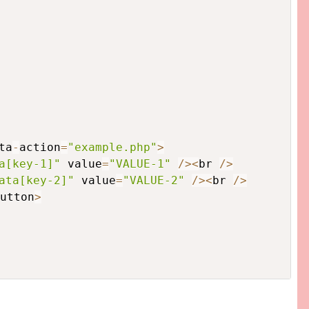
ta
-
action
=
"example.php"
>
a[key-1]"
 value
=
"VALUE-1"
/
>
<
br 
/
>
ata[key-2]"
 value
=
"VALUE-2"
/
>
<
br 
/
>
utton
>