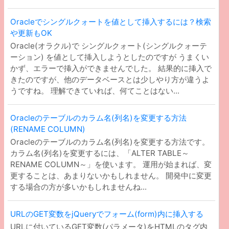
ry.min.js"
>
<
/
script
>
Oracleでシングルクォートを値として挿入するには？検索
や更新もOK
Oracle(オラクル)で シングルクォート(シングルクォーテ
ーション) を値として挿入しようとしたのですが うまくい
かず、エラーで挿入ができませんでした。 結果的に挿入で
きたのですが、他のデータベースとは少しやり方が違うよ
うですね。 理解できていれば、何てことはない...
Oracleのテーブルのカラム名(列名)を変更する方法
(RENAME COLUMN)
Oracleのテーブルのカラム名(列名)を変更する方法です。
カラム名(列名)を変更するには、「ALTER TABLE～
RENAME COLUMN～」を使います。 運用が始まれば、変
更することは、あまりないかもしれません。 開発中に変更
する場合の方が多いかもしれませんね...
URLのGET変数をjQueryでフォーム(form)内に挿入する
URLに付いているGET変数(パラメータ)をHTMLのタグ内